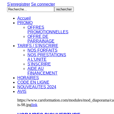
S'enregistrer
Se connecter
Accueil
PROMO
OFFRES
PROMOTIONNELLES
OFFRE DE
PARRAINAGE
TARIFS / S'INSCRIRE
NOS FORFAITS
NOS PRESTATIONS
A L'UNITE
S'INSCRIRE
AIDE AU
FINANCEMENT
HORAIRES
CODE EN LIGNE
NOUVEAUTES 2024
AVIS
https://www.carsformation.com/modules/mod_diaporama/cach
is-98.jpg
link