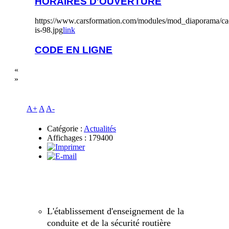
HORAIRES D'OUVERTURE
https://www.carsformation.com/modules/mod_diaporama/cac
is-98.jpg
link
CODE EN LIGNE
«
»
A+
A
A-
Catégorie :
Actualités
Affichages : 179400
L'établissement d'enseignement de la
conduite et de la sécurité routière