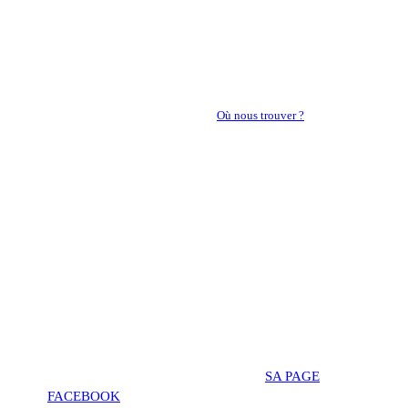
PASSEZ VOTRE PERMIS DANS LES MEILLEURES
CONDITIONS POSSIBLES
Notre équipe est à votre écoute
-
Où nous trouver ?
03.44.48.17.06
lundi, mardi, mercredi, jeudi, vendredi :
9h00-18h00 en continu,
samedi 9h00-17h00 en continu.
SUIVEZ L'AUTO-ECOLE CARS FORMATION
TOUT AU LONG DE L'ANNEE
SUR
SA PAGE
FACEBOOK
.